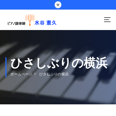
コ
ン
テ
ン
ツ
へ
ス
キ
ッ
プ
ひさしぶりの横浜
ホームページ
ひさしぶりの横浜